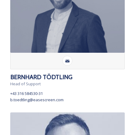
BERNHARD TÖDTLING
Head of Support
+43 316 584530-31
b.toedtling@easescreen.com