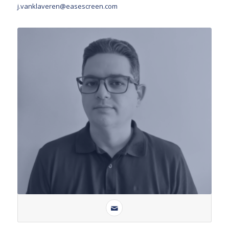
j.vanklaveren@easescreen.com