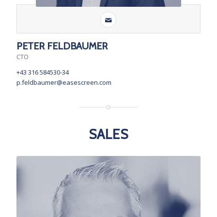
PETER FELDBAUMER
CTO
+43 316 584530-34
p.feldbaumer@easescreen.com
SALES