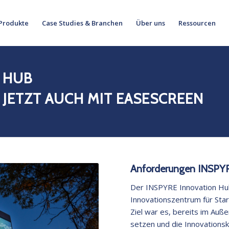
Produkte
Case Studies & Branchen
Über uns
Ressourcen
 HUB
JETZT AUCH MIT EASESCREEN
Anforderungen INSPYR
Der INSPYRE Innovation Hub
Innovationszentrum für Star
Ziel war es, bereits im Auße
setzen und die Innovationsk