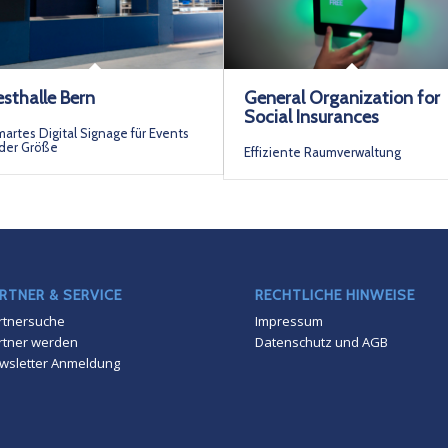
esthalle Bern
General Organization for
Social Insurances
artes Digital Signage für Events
der Größe
Effiziente Raumverwaltung
RTNER & SERVICE
RECHTLICHE HINWEISE
rtnersuche
Impressum
rtner werden
Datenschutz und AGB
wsletter Anmeldung