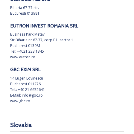
Biharia 67-77 str.
Bucuresti 013981
EUTRON INVEST ROMANIA SRL
Business Park Metav
Str.Biharia nr.67-77, corp B1, sector 1
Bucharest 013981
Tel: +4021 233 1345
www.eutron.ro
GBC EXIM SRL
14 Eugen Lovinescu
Bucharest 011276
Tel.: +40 21 6672641
E-Mail:
info@gbc.ro
www.gbc.ro
Slovakia