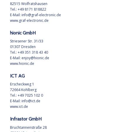
82515 Wolfratshausen
Tel.: +49 8171 818822
E-Mail:
info@graf-electronic.de
www.graf-electronic.de
hionic GmbH
Striesener Str. 31/33
01307 Dresden
Tel.: +49 351 318 43 40
E-Mail:
enjoy@hionic.de
www.hionic.de
ICT AG
Erscheckweg 1
72664 Kohlberg
Tel.: +49 7025 102 0
E-Mail:
info@ict.de
www.ict.de
Infrastor GmbH
Bruchtannenstraße 28