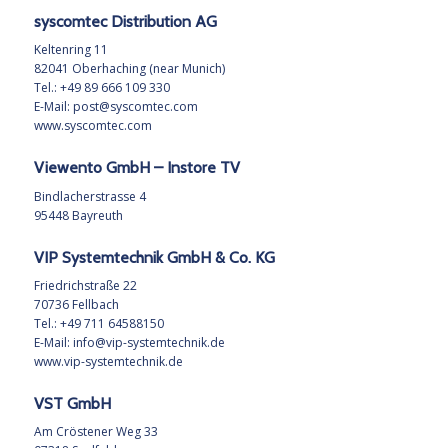
syscomtec Distribution AG
Keltenring 11
82041 Oberhaching (near Munich)
Tel.: +49 89 666 109 330
E-Mail:
post@syscomtec.com
www.syscomtec.com
Viewento GmbH – Instore TV
Bindlacherstrasse 4
95448 Bayreuth
VIP Systemtechnik GmbH & Co. KG
Friedrichstraße 22
70736 Fellbach
Tel.: +49 711 64588150
E-Mail:
info@vip-systemtechnik.de
www.vip-systemtechnik.de
VST GmbH
Am Cröstener Weg 33