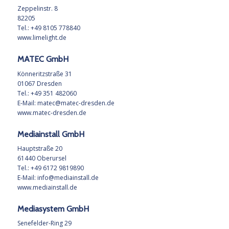
Zeppelinstr. 8
82205
Tel.: +49 8105 778840
www.limelight.de
MATEC GmbH
Könneritzstraße 31
01067 Dresden
Tel.: +49 351 482060
E-Mail:
matec@matec-dresden.de
www.matec-dresden.de
Mediainstall GmbH
Hauptstraße 20
61440 Oberursel
Tel.: +49 6172 9819890
E-Mail:
info@mediainstall.de
www.mediainstall.de
Mediasystem GmbH
Senefelder-Ring 29