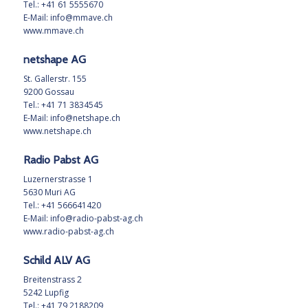
Tel.: +41 61 5555670
E-Mail:
info@mmave.ch
www.mmave.ch
netshape AG
St. Gallerstr. 155
9200 Gossau
Tel.: +41 71 3834545
E-Mail:
info@netshape.ch
www.netshape.ch
Radio Pabst AG
Luzernerstrasse 1
5630 Muri AG
Tel.: +41 566641420
E-Mail:
info@radio-pabst-ag.ch
www.radio-pabst-ag.ch
Schild ALV AG
Breitenstrass 2
5242 Lupfig
Tel.: +41 79 2188209