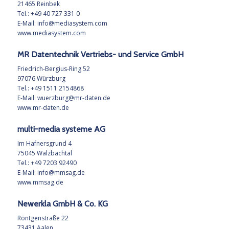
21465 Reinbek
Tel.: +49 40 727 331 0
E-Mail:
info@mediasystem.com
www.mediasystem.com
MR Datentechnik Vertriebs- und Service GmbH
Friedrich-Bergius-Ring 52
97076 Würzburg
Tel.: +49 1511 2154868
E-Mail:
wuerzburg@mr-daten.de
www.mr-daten.de
multi-media systeme AG
Im Hafnersgrund 4
75045 Walzbachtal
Tel.: +49 7203 92490
E-Mail:
info@mmsag.de
www.mmsag.de
Newerkla GmbH & Co. KG
Röntgenstraße 22
73431 Aalen