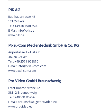
PIK AG
Rathhausstrasse 48
12105 Berlin
Tel.: +49 30 75016500
E-Mail:
info@pik.de
www.pik.de
Pixel-Com Medientechnik GmbH & Co. KG
Airportallee 1 – Halle 2
48268 Greven
Tel.: +49 2571 958870
E-Mail:
info@pixel-com.com
www.pixel-com.com
Pro Video GmbH Braunschweig
Ernst-Böhme-Straße 32
38112 Braunschweig
Tel.: +49 531 85956
E-Mail:
braunschweig@provideo.eu
www.provideo.eu