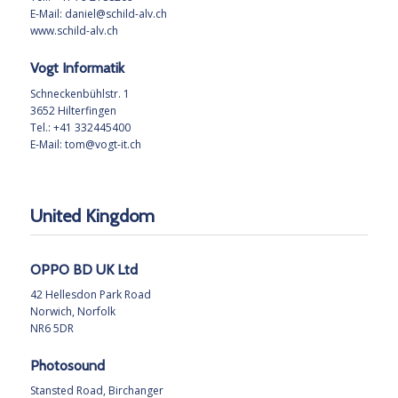
E-Mail:
daniel@schild-alv.ch
www.schild-alv.ch
Vogt Informatik
Schneckenbühlstr. 1
3652 Hilterfingen
Tel.: +41 332445400
E-Mail:
tom@vogt-it.ch
United Kingdom
OPPO BD UK Ltd
42 Hellesdon Park Road
Norwich, Norfolk
NR6 5DR
Photosound
Stansted Road, Birchanger