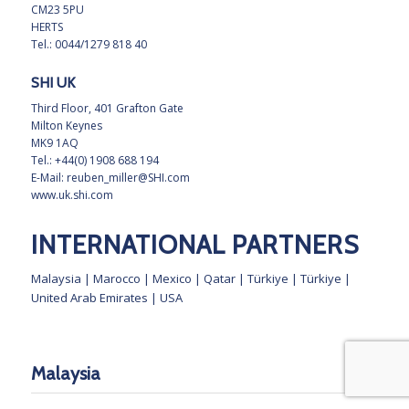
CM23 5PU
HERTS
Tel.: 0044/1279 818 40
SHI UK
Third Floor, 401 Grafton Gate
Milton Keynes
MK9 1AQ
Tel.: +44(0) 1908 688 194
E-Mail:
reuben_miller@SHI.com
www.uk.shi.com
INTERNATIONAL PARTNERS
Malaysia
|
Marocco
|
Mexico
|
Qatar
|
Türkiye
|
Türkiye
|
United Arab Emirates
|
USA
Malaysia