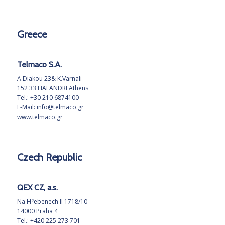
Greece
Telmaco S.A.
A.Diakou 23& K.Varnali
152 33 HALANDRI Athens
Tel.: +30 210 6874100
E-Mail:
info@telmaco.gr
www.telmaco.gr
Czech Republic
QEX CZ, a.s.
Na Hřebenech II 1718/10
14000 Praha 4
Tel.: +420 225 273 701