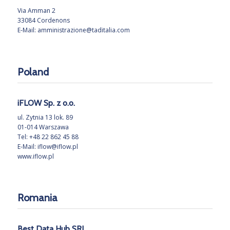
Via Amman 2
33084 Cordenons
E-Mail:
amministrazione@taditalia.com
Poland
iFLOW Sp. z o.o.
ul. Zytnia 13 lok. 89
01-014 Warszawa
Tel: +48 22 862 45 88
E-Mail:
iflow@iflow.pl
www.iflow.pl
Romania
Best Data Hub SRL