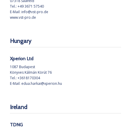
07318 Saalfeld
Tel.: +49 3671 57540
E-Mail:
info@vst-pro.de
www.vst-pro.de
Hungary
Xperion Ltd
1087 Budapest
Könyves Kálmán Körút 76
Tel.: +3618170304
E-Mail:
edua.harkai@xperion.hu
Ireland
TDNG