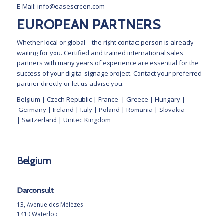
E-Mail:
info@easescreen.com
EUROPEAN PARTNERS
Whether local or global – the right contact person is already
waiting for you. Certified and trained international sales
partners with many years of experience are essential for the
success of your digital signage project. Contact your preferred
partner directly or let us advise you.
Belgium
|
Czech Republic
|
France
|
Greece
|
Hungary
|
Germany |
Ireland
|
Italy
|
Poland
|
Romania
|
Slovakia
|
Switzerland |
United Kingdom
Belgium
Darconsult
13, Avenue des Mélèzes
1410 Waterloo