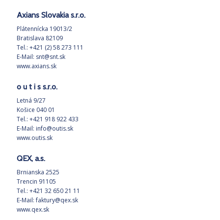
Axians Slovakia s.r.o.
Plátennícka 19013/2
Bratislava 82109
Tel.: +421 (2) 58 273 111
E-Mail:
snt@snt.sk
www.axians.sk
o u t i s s.r.o.
Letná 9/27
Košice 040 01
Tel.: +421 918 922 433
E-Mail:
info@outis.sk
www.outis.sk
QEX, a.s.
Brnianska 2525
Trencin 91105
Tel.: +421 32 650 21 11
E-Mail:
faktury@qex.sk
www.qex.sk