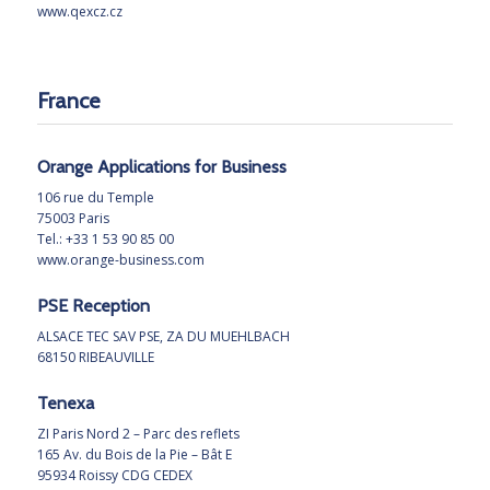
www.qexcz.cz
France
Orange Applications for Business
106 rue du Temple
75003 Paris
Tel.: +33 1 53 90 85 00
www.orange-business.com
PSE Reception
ALSACE TEC SAV PSE, ZA DU MUEHLBACH
68150 RIBEAUVILLE
Tenexa
ZI Paris Nord 2 – Parc des reflets
165 Av. du Bois de la Pie – Bât E
95934 Roissy CDG CEDEX