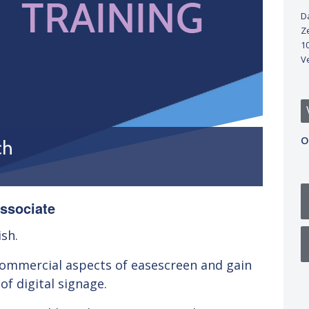
D
Ze
10
V
O
ch
Associate
ish.
commercial aspects of easescreen and gain
of digital signage.