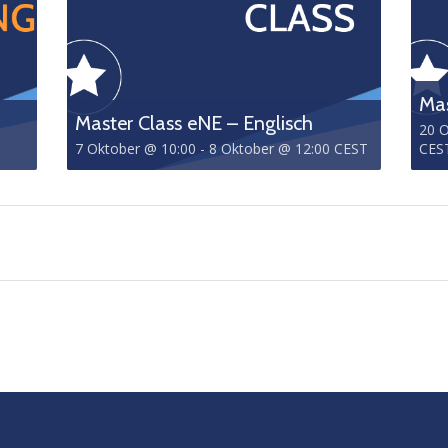
Mas
Master Class eNE – Englisch
20 O
7 Oktober @ 10:00
-
8 Oktober @ 12:00
CEST
CES