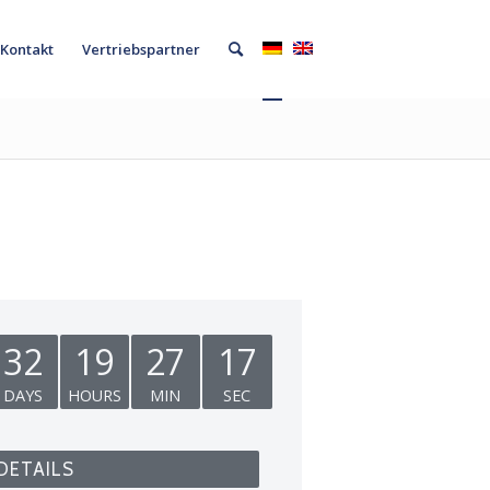
Kontakt
Vertriebspartner
32
19
27
17
DAYS
HOURS
MIN
SEC
DETAILS