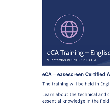
eCA Training – Englis
9 September @ 10:00
-
12:30
CEST
eCA – easescreen Certified 
The training will be held in Engl
Learn about the technical and 
essential knowledge in the field 