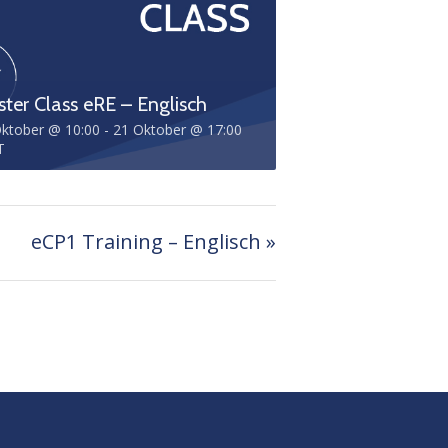
ter Class eRE – Englisch
ktober @ 10:00
-
21 Oktober @ 17:00
T
eCP1 Training – Englisch
»