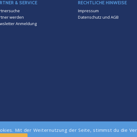
RTNER & SERVICE
RECHTLICHE HINWEISE
rtnersuche
Impressum
rtner werden
Datenschutz und AGB
wsletter Anmeldung
okies. Mit der Weiternutzung der Seite, stimmst du die Ve