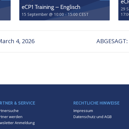
eCP
eCP1 Training – Englisch
29 
15 September @ 10:00
-
15:00
CEST
17:0
arch 4, 2026
ABGESAGT: M
RTNER & SERVICE
RECHTLICHE HINWEISE
rtnersuche
Impressum
rtner werden
Datenschutz und AGB
wsletter Anmeldung