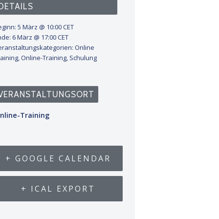
DETAILS
eginn:
5 März @ 10:00
CET
nde:
6 März @ 17:00
CET
eranstaltungskategorien:
Online
aining
,
Online-Training
,
Schulung
VERANSTALTUNGSORT
nline-Training
+ GOOGLE CALENDAR
+ ICAL EXPORT