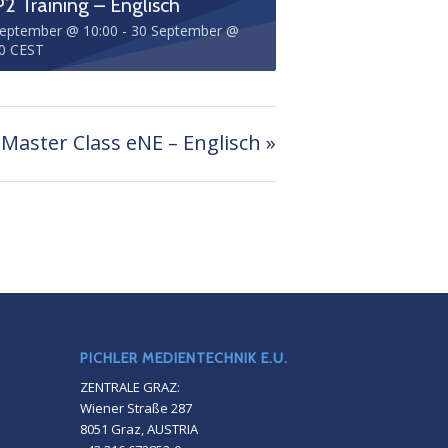
2 Training – Englisch
September @ 10:00
-
30 September @
0
CEST
aster Class eNE – Englisch
»
PICHLER MEDIENTECHNIK E.U.
ZENTRALE GRAZ:
Wiener Straße 287
8051 Graz, AUSTRIA