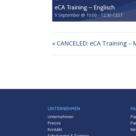
eCA Training – Englisch
9 September @ 10:00
-
12:30
CEST
«
CANCELED: eCA Training – M
UNTERNEHMEN
PA
Unternehmen
Pa
Presse
Pa
Kontakt
Ne
Schulungen & Termine