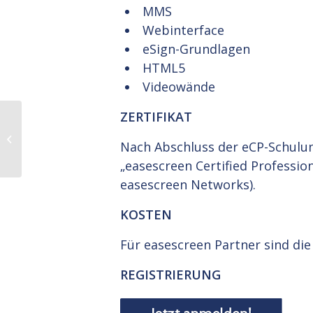
MMS
Webinterface
eSign-Grundlagen
HTML5
Videowände
ZERTIFIKAT
CANCELED: eCA
Training – March 4,
Nach Abschluss der eCP-Schulung 
2026
„easescreen Certified Profession
easescreen Networks).
KOSTEN
Für easescreen Partner sind die
REGISTRIERUNG