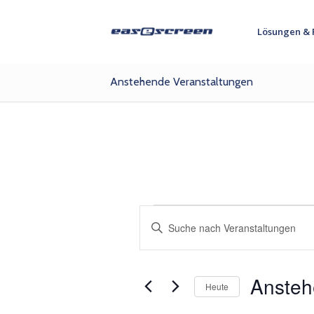
Lösungen & 
Anstehende Veranstaltungen
Veranstaltungen
Veranstaltungen
Bitte
Suche
Schlüsselwort
eingeben.
und
Suche
Ansichten,
Anste
nach
Heute
Navigation
Veranstaltungen
Datum
Schlüsselwort.