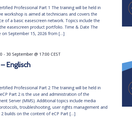
tified Professional Part 1 The training will be held in
tive workshop is aimed at technicians and covers the
e of a basic easescreen network. Topics include the
he easescreen product portfolio. Time & Date The
ace on September 15, 2026 from […]
00
-
30 September @ 17:00
CEST
 – Englisch
tified Professional Part 2 The training will be held in
 eCP Part 2 is the use and administration of the
t Server (MMS). Additional topics include media
 protocols, troubleshooting, user rights management and
2 builds on the content of eCP Part […]