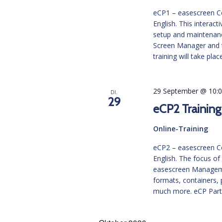
eCP1 – easescreen Cer
English. This interac
setup and maintenanc
Screen Manager and t
training will take pl
29 September @ 10:
DI.
29
eCP2 Training
Online-Training
eCP2 – easescreen Cer
English. The focus of
easescreen Managemen
formats, containers,
much more. eCP Part 