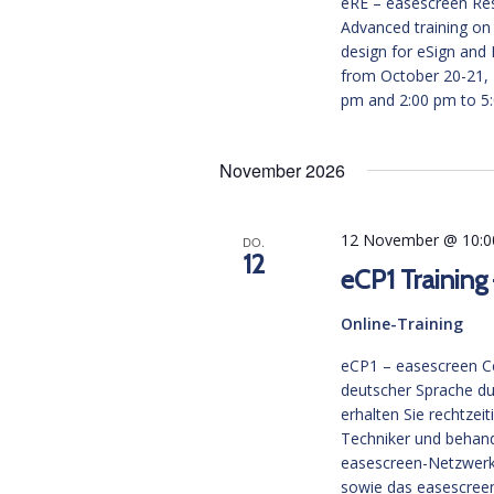
eRE – easescreen Reso
Advanced training on
design for eSign and 
from October 20-21, 
pm and 2:00 pm to 5:
November 2026
12 November @ 10:0
DO.
12
eCP1 Training
Online-Training
eCP1 – easescreen Cer
deutscher Sprache du
erhalten Sie rechtzei
Techniker und behand
easescreen-Netzwerk
sowie das easescreen