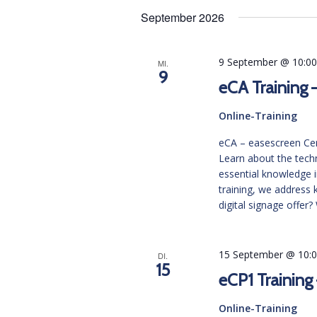
wählen.
September 2026
9 September @ 10:0
MI.
9
eCA Training 
Online-Training
eCA – easescreen Certi
Learn about the tech
essential knowledge in
training, we address 
digital signage offer
15 September @ 10:
DI.
15
eCP1 Training
Online-Training