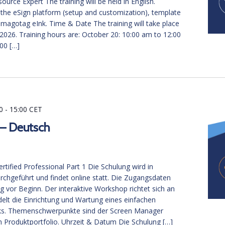
urce Expert The training will be held in English.
 the eSign platform (setup and customization), template
Imagotag eInk. Time & Date The training will take place
2026. Training hours are: October 20: 10:00 am to 12:00
00 […]
0
-
15:00
CET
 – Deutsch
tified Professional Part 1 Die Schulung wird in
rchgeführt und findet online statt. Die Zugangsdaten
tig vor Beginn. Der interaktive Workshop richtet sich an
elt die Einrichtung und Wartung eines einfachen
s. Themenschwerpunkte sind der Screen Manager
 Produktportfolio. Uhrzeit & Datum Die Schulung […]